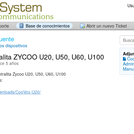
Usu
porte
Base de conocimientos
Abrir un nuevo Ticket
uente
os dispositivos
Adju
ralita ZYCOO U20, U50, U60, U100
Coo
ace 5 años
Admin
Manua
tralita Zycoo U20, U50, U60, U100
s:
ownloads/CooVox-U20/