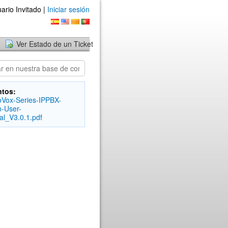
ario Invitado |
Iniciar sesión
Ver Estado de un Ticket
ntos:
Vox-Series-IPPBX-
-User-
l_V3.0.1.pdf