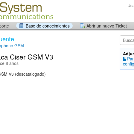
Usu
porte
Base de conocimientos
Abrir un nuevo Ticket
uente
nphone GSM
Adju
aca Ciser GSM V3
Pan
ace 8 años
confi
 GSM V3 (descatalogado)