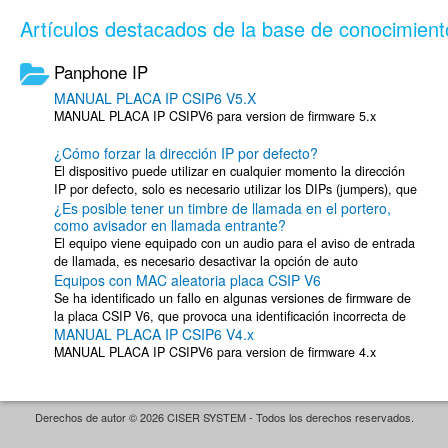
Artículos destacados de la base de conocimient
Panphone IP
MANUAL PLACA IP CSIP6 V5.X
MANUAL PLACA IP CSIPV6 para version de firmware 5.x
¿Cómo forzar la dirección IP por defecto?
El dispositivo puede utilizar en cualquier momento la dirección
IP por defecto, solo es necesario utilizar los DIPs (jumpers), que
¿Es posible tener un timbre de llamada en el portero,
incluyen la placa ...
como avisador en llamada entrante?
El equipo viene equipado con un audio para el aviso de entrada
de llamada, es necesario desactivar la opción de auto
Equipos con MAC aleatoria placa CSIP V6
descolgado para poder escuchar ...
Se ha identificado un fallo en algunas versiones de firmware de
la placa CSIP V6, que provoca una identificación incorrecta de
MANUAL PLACA IP CSIP6 V4.x
la dirección MAC del ...
MANUAL PLACA IP CSIPV6 para version de firmware 4.x
Derechos de autor © 2026 CISER SYSTEM - Todos los derechos reservados.