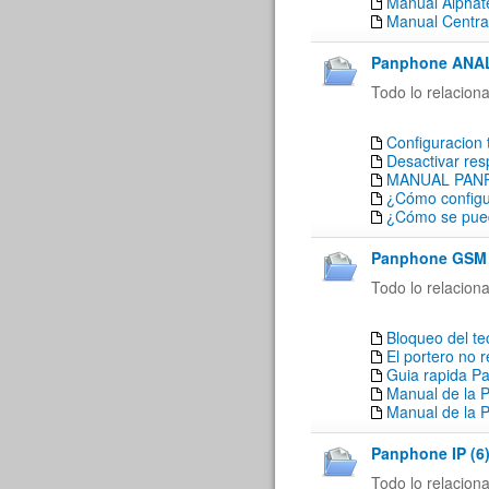
Manual Alpha
Manual Central
Panphone ANAL
Todo lo relacion
Configuracion 
Desactivar res
MANUAL PAN
¿Cómo configu
¿Cómo se pued
Panphone GSM 
Todo lo relacion
Bloqueo del t
El portero no 
Guia rapida P
Manual de la 
Manual de la 
Panphone IP (6
Todo lo relacion