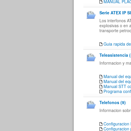
MANUAL PLACA
Serie ATEX IP SI
Los interfonos A
explosivas o en 
transporte petroq
Guia rapida de
Teleasistencia (
Informacion y ma
Manual del eq
Manual del eq
Manual STT co
Programa conf
Telefonos (9)
Informacion sobre
Configuracion 
Configuracion