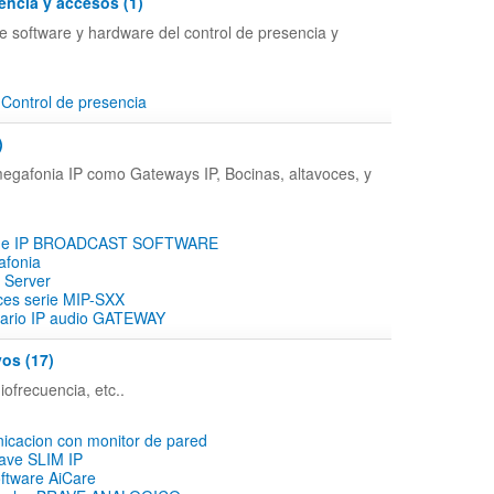
encia y accesos (1)
e software y hardware del control de presencia y
Control de presencia
)
megafonia IP como Gateways IP, Bocinas, altavoces, y
n de IP BROADCAST SOFTWARE
afonia
 Server
ces serie MIP-SXX
ario IP audio GATEWAY
vos (17)
iofrecuencia, etc..
icacion con monitor de pared
rave SLIM IP
ftware AiCare