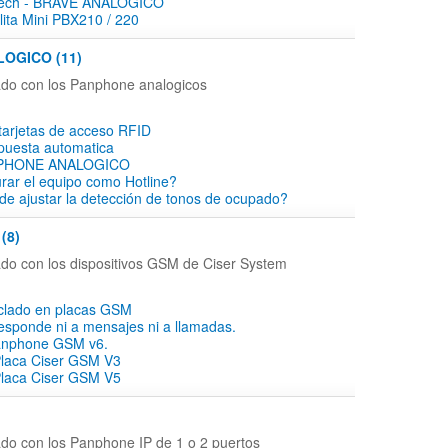
tech - BRAVE ANALOGICO
ita Mini PBX210 / 220
OGICO (11)
ado con los Panphone analogicos
tarjetas de acceso RFID
puesta automatica
PHONE ANALOGICO
rar el equipo como Hotline?
e ajustar la detección de tonos de ocupado?
(8)
ado con los dispositivos GSM de Ciser System
eclado en placas GSM
responde ni a mensajes ni a llamadas.
anphone GSM v6.
Placa Ciser GSM V3
Placa Ciser GSM V5
)
ado con los Panphone IP de 1 o 2 puertos