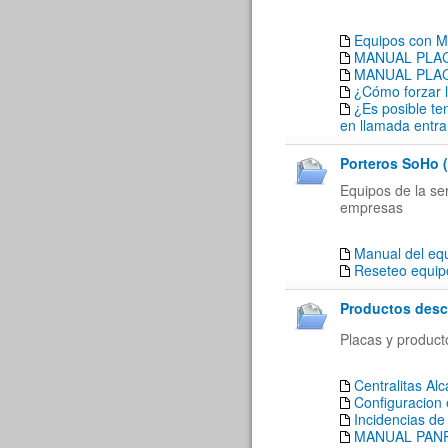
Equipos con M
MANUAL PLACA
MANUAL PLACA
¿Cómo forzar l
¿Es posible te
en llamada entra
Porteros SoHo (
Equipos de la se
empresas
Manual del eq
Reseteo equi
Productos desc
Placas y produc
Centralitas A
Configuracion
Incidencias d
MANUAL PANP