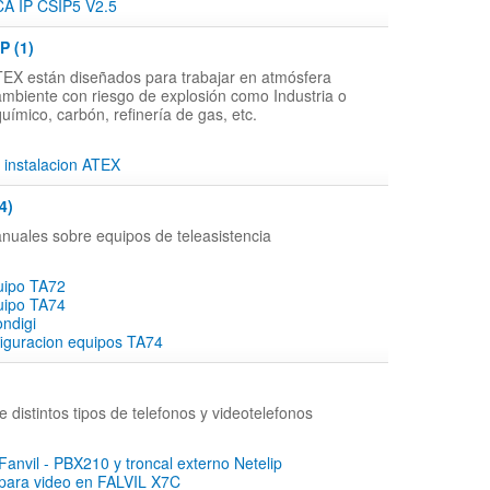
 IP CSIP5 V2.5
P (1)
TEX están diseñados para trabajar en atmósfera
ambiente con riesgo de explosión como Industria o
uímico, carbón, refinería de gas, etc.
 instalacion ATEX
4)
nuales sobre equipos de teleasistencia
uipo TA72
uipo TA74
ndigi
iguracion equipos TA74
 distintos tipos de telefonos y videotelefonos
Fanvil - PBX210 y troncal externo Netelip
 para video en FALVIL X7C