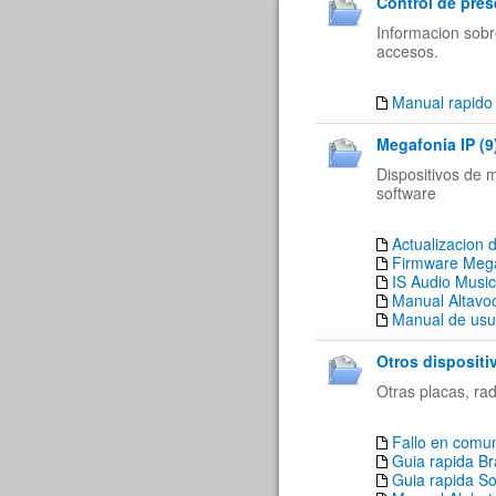
Control de pres
Informacion sobr
accesos.
Manual rapido 
Megafonia IP (9
Dispositivos de 
software
Actualizacio
Firmware Meg
IS Audio Music
Manual Altavo
Manual de usu
Otros dispositi
Otras placas, rad
Fallo en comun
Guia rapida B
Guia rapida So