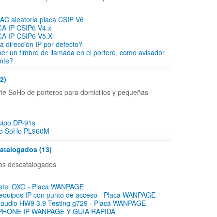
AC aleatoria placa CSIP V6
 IP CSIP6 V4.x
 IP CSIP6 V5.X
a dirección IP por defecto?
ner un timbre de llamada en el portero, como avisador
nte?
2)
rie SoHo de porteros para domicilios y pequeñas
uipo DP-91s
po SoHo PL960M
atalogados (13)
tos descatalogados
lcatel OXO - Placa WANPAGE
 equipos IP con punto de acceso - Placa WANPAGE
e audio HW9 3.9 Testing g729 - Placa WANPAGE
HONE IP WANPAGE Y GUIA RAPIDA