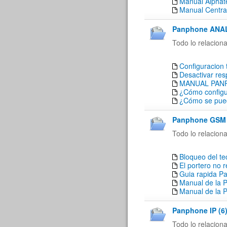
Manual Alpha
Manual Central
Panphone ANAL
Todo lo relacion
Configuracion 
Desactivar res
MANUAL PAN
¿Cómo configu
¿Cómo se pued
Panphone GSM 
Todo lo relacion
Bloqueo del t
El portero no 
Guia rapida P
Manual de la 
Manual de la 
Panphone IP (6
Todo lo relacion