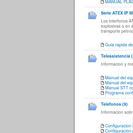
MANUAL PLACA
Serie ATEX IP SI
Los interfonos A
explosivas o en 
transporte petroq
Guia rapida de
Teleasistencia (
Informacion y ma
Manual del eq
Manual del eq
Manual STT co
Programa conf
Telefonos (9)
Informacion sobre
Configuracion 
Configuracion