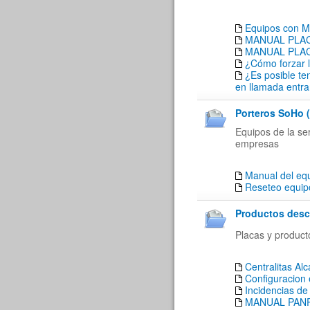
Equipos con M
MANUAL PLACA
MANUAL PLACA
¿Cómo forzar l
¿Es posible te
en llamada entra
Porteros SoHo (
Equipos de la se
empresas
Manual del eq
Reseteo equi
Productos desc
Placas y produc
Centralitas A
Configuracion
Incidencias d
MANUAL PANP