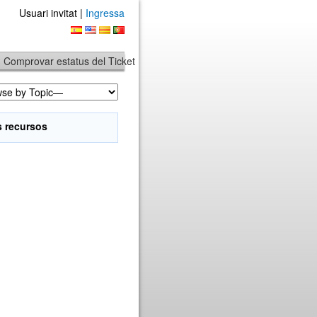
Usuari invitat |
Ingressa
Comprovar estatus del Ticket
s recursos