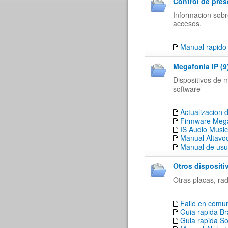
Control de pres
Informacion sobr
accesos.
Manual rapido 
Megafonia IP (9
Dispositivos de 
software
Actualizacio
Firmware Meg
IS Audio Music
Manual Altavo
Manual de usu
Otros dispositi
Otras placas, rad
Fallo en comun
Guia rapida B
Guia rapida So