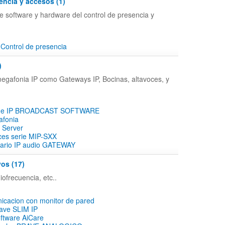
encia y accesos (1)
e software y hardware del control de presencia y
Control de presencia
)
megafonia IP como Gateways IP, Bocinas, altavoces, y
n de IP BROADCAST SOFTWARE
afonia
 Server
ces serie MIP-SXX
ario IP audio GATEWAY
vos (17)
iofrecuencia, etc..
icacion con monitor de pared
rave SLIM IP
ftware AiCare