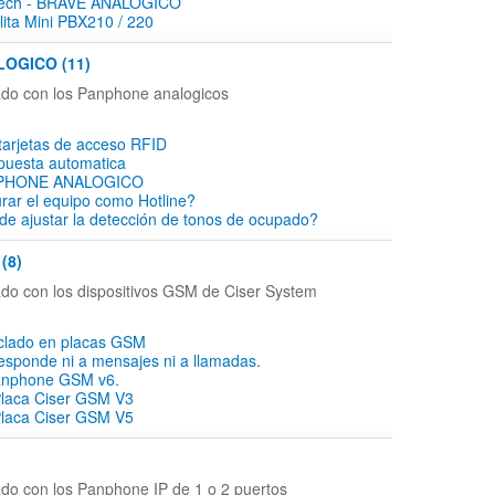
tech - BRAVE ANALOGICO
ita Mini PBX210 / 220
OGICO (11)
ado con los Panphone analogicos
tarjetas de acceso RFID
puesta automatica
PHONE ANALOGICO
rar el equipo como Hotline?
e ajustar la detección de tonos de ocupado?
(8)
ado con los dispositivos GSM de Ciser System
eclado en placas GSM
responde ni a mensajes ni a llamadas.
anphone GSM v6.
Placa Ciser GSM V3
Placa Ciser GSM V5
)
ado con los Panphone IP de 1 o 2 puertos