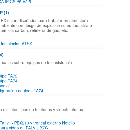
 IP CSIP5 V2.5
P (1)
TEX están diseñados para trabajar en atmósfera
ambiente con riesgo de explosión como Industria o
uímico, carbón, refinería de gas, etc.
 instalacion ATEX
4)
nuales sobre equipos de teleasistencia
uipo TA72
uipo TA74
ndigi
iguracion equipos TA74
 distintos tipos de telefonos y videotelefonos
Fanvil - PBX210 y troncal externo Netelip
 para video en FALVIL X7C