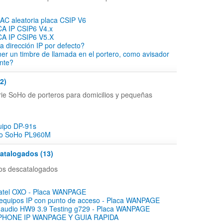
AC aleatoria placa CSIP V6
 IP CSIP6 V4.x
 IP CSIP6 V5.X
a dirección IP por defecto?
ner un timbre de llamada en el portero, como avisador
nte?
2)
rie SoHo de porteros para domicilios y pequeñas
uipo DP-91s
po SoHo PL960M
atalogados (13)
tos descatalogados
lcatel OXO - Placa WANPAGE
 equipos IP con punto de acceso - Placa WANPAGE
e audio HW9 3.9 Testing g729 - Placa WANPAGE
HONE IP WANPAGE Y GUIA RAPIDA