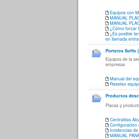
Equipos con M
MANUAL PLACA
MANUAL PLACA
¿Cómo forzar l
¿Es posible te
en llamada entra
Porteros SoHo (
Equipos de la se
empresas
Manual del eq
Reseteo equi
Productos desc
Placas y produc
Centralitas A
Configuracion
Incidencias d
MANUAL PANP