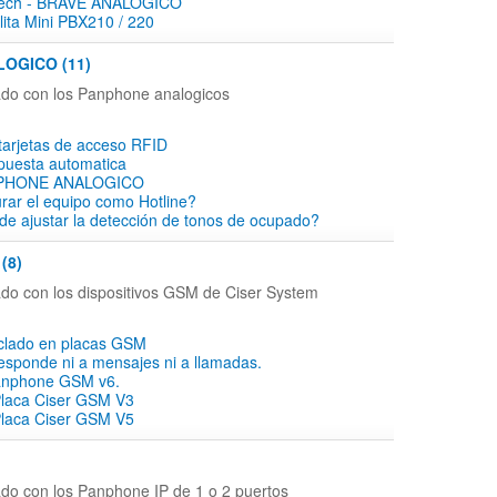
tech - BRAVE ANALOGICO
ita Mini PBX210 / 220
OGICO (11)
ado con los Panphone analogicos
tarjetas de acceso RFID
puesta automatica
PHONE ANALOGICO
rar el equipo como Hotline?
e ajustar la detección de tonos de ocupado?
(8)
ado con los dispositivos GSM de Ciser System
eclado en placas GSM
responde ni a mensajes ni a llamadas.
anphone GSM v6.
Placa Ciser GSM V3
Placa Ciser GSM V5
)
ado con los Panphone IP de 1 o 2 puertos