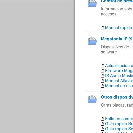
Control de pres
Informacion sobr
accesos.
Manual rapido 
Megafonia IP (9
Dispositivos de 
software
Actualizacio
Firmware Meg
IS Audio Music
Manual Altavo
Manual de usu
Otros dispositi
Otras placas, rad
Fallo en comun
Guia rapida B
Guia rapida So