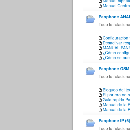
Manual Alpha
Manual Central
Panphone ANAL
Todo lo relacion
Configuracion 
Desactivar res
MANUAL PAN
¿Cómo configu
¿Cómo se pued
Panphone GSM 
Todo lo relacion
Bloqueo del t
El portero no 
Guia rapida P
Manual de la 
Manual de la 
Panphone IP (6
Todo lo relacion