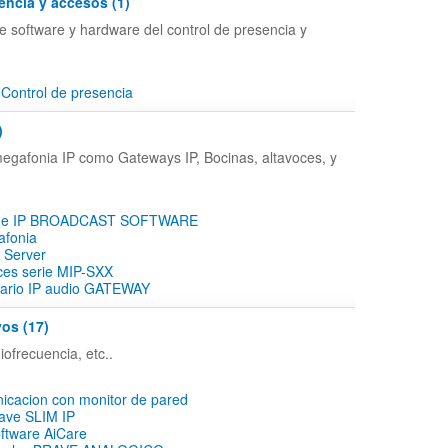
encia y accesos (1)
e software y hardware del control de presencia y
Control de presencia
)
megafonia IP como Gateways IP, Bocinas, altavoces, y
n de IP BROADCAST SOFTWARE
afonia
 Server
ces serie MIP-SXX
ario IP audio GATEWAY
vos (17)
iofrecuencia, etc..
icacion con monitor de pared
rave SLIM IP
ftware AiCare