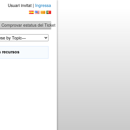
Usuari invitat |
Ingressa
Comprovar estatus del Ticket
s recursos