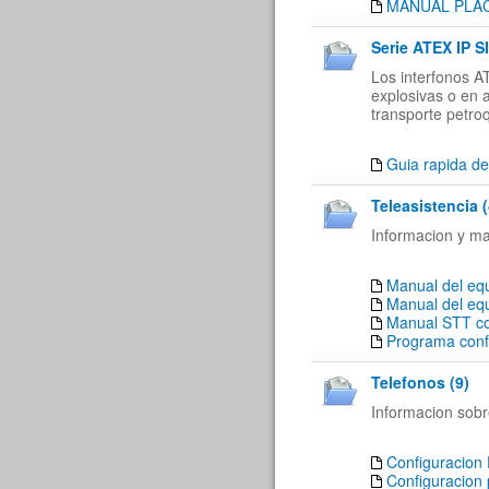
MANUAL PLACA
Serie ATEX IP SI
Los interfonos A
explosivas o en 
transporte petroq
Guia rapida de
Teleasistencia (
Informacion y ma
Manual del eq
Manual del eq
Manual STT co
Programa conf
Telefonos (9)
Informacion sobre
Configuracion 
Configuracion