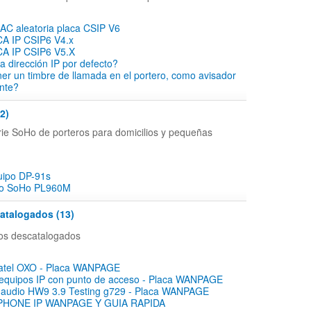
AC aleatoria placa CSIP V6
 IP CSIP6 V4.x
 IP CSIP6 V5.X
a dirección IP por defecto?
ner un timbre de llamada en el portero, como avisador
nte?
2)
rie SoHo de porteros para domicilios y pequeñas
uipo DP-91s
po SoHo PL960M
atalogados (13)
tos descatalogados
lcatel OXO - Placa WANPAGE
 equipos IP con punto de acceso - Placa WANPAGE
e audio HW9 3.9 Testing g729 - Placa WANPAGE
HONE IP WANPAGE Y GUIA RAPIDA