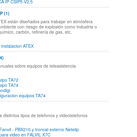
 IP CSIP5 V2.5
P (1)
TEX están diseñados para trabajar en atmósfera
ambiente con riesgo de explosión como Industria o
uímico, carbón, refinería de gas, etc.
 instalacion ATEX
4)
nuales sobre equipos de teleasistencia
uipo TA72
uipo TA74
ndigi
iguracion equipos TA74
 distintos tipos de telefonos y videotelefonos
Fanvil - PBX210 y troncal externo Netelip
 para video en FALVIL X7C